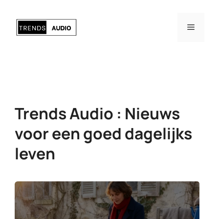
Ga
naar
Menu
de
inhoud
Trends Audio : Nieuws
voor een goed dagelijks
leven