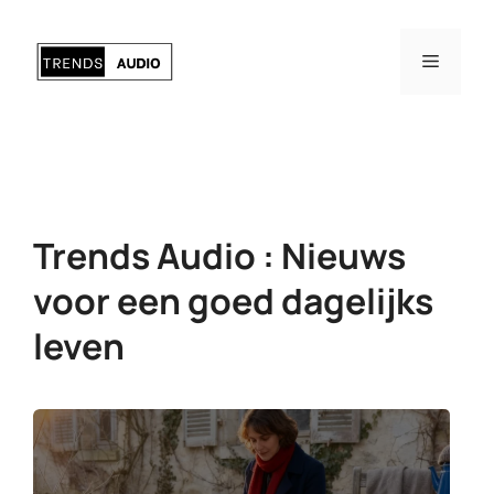
Ga
naar
Menu
de
inhoud
Trends Audio : Nieuws
voor een goed dagelijks
leven