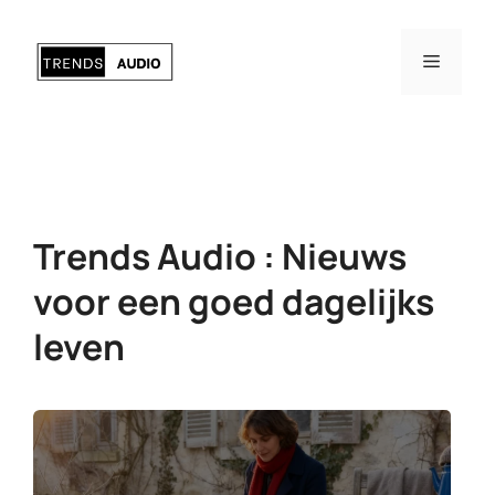
Ga
naar
Menu
de
inhoud
Trends Audio : Nieuws
voor een goed dagelijks
leven