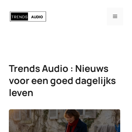
Ga
naar
Menu
de
inhoud
Trends Audio : Nieuws
voor een goed dagelijks
leven