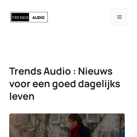
Ga
naar
Menu
de
inhoud
Trends Audio : Nieuws
voor een goed dagelijks
leven