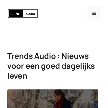
Ga
naar
Menu
de
inhoud
Trends Audio : Nieuws
voor een goed dagelijks
leven