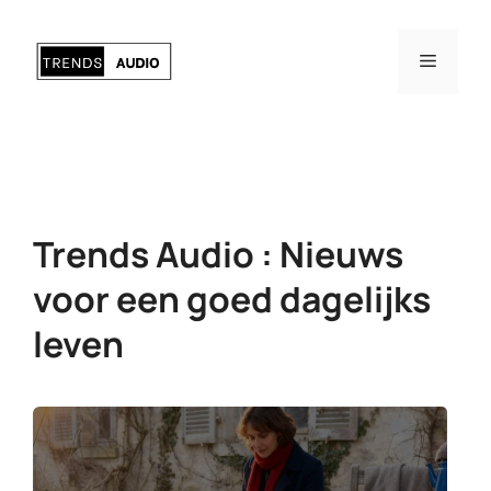
Ga
naar
Menu
de
inhoud
Trends Audio : Nieuws
voor een goed dagelijks
leven