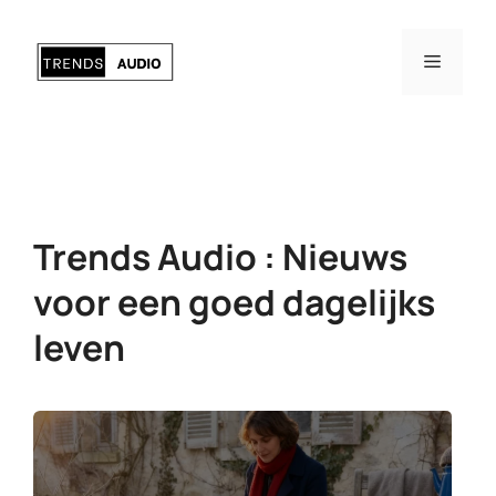
Ga
naar
Menu
de
inhoud
Trends Audio : Nieuws
voor een goed dagelijks
leven