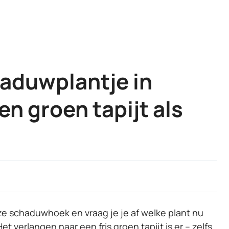
aduwplantje in
en groen tapijt als
ijze schaduwhoek en vraag je je af welke plant nu
t verlangen naar een fris groen tapijt is er – zelfs