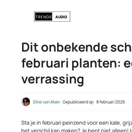
Ga
naar
de
inhoud
Dit onbekende sch
februari planten: e
verrassing
Eline van Aken
Gepubliceerd op
8 februari 2026
Sta je in februari peinzend voor een kale, gr
het verschil kan maken? Je bent niet alleen! He