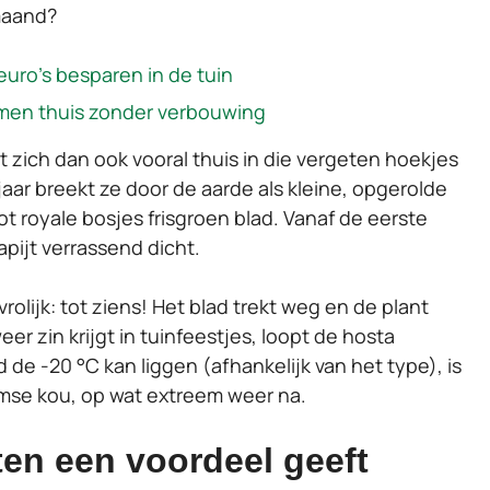
maand?
euro’s besparen in de tuin
men thuis zonder verbouwing
t zich dan ook vooral thuis in die vergeten hoekjes
rjaar breekt ze door de aarde als kleine, opgerolde
t royale bosjes frisgroen blad. Vanaf de eerste
apijt verrassend dicht.
rolijk: tot ziens! Het blad trekt weg en de plant
er zin krijgt in tuinfeestjes, loopt de hosta
de -20 °C kan liggen (afhankelijk van het type), is
amse kou, op wat extreem weer na.
ten een voordeel geeft