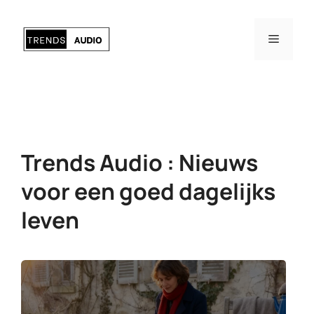
Ga
naar
Menu
de
inhoud
Trends Audio : Nieuws
voor een goed dagelijks
leven