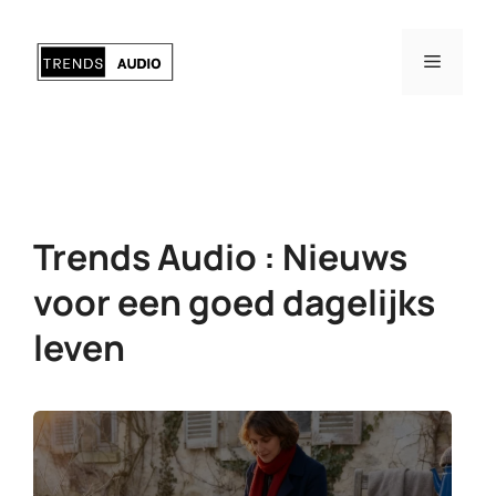
Ga
naar
Menu
de
inhoud
Trends Audio : Nieuws
voor een goed dagelijks
leven